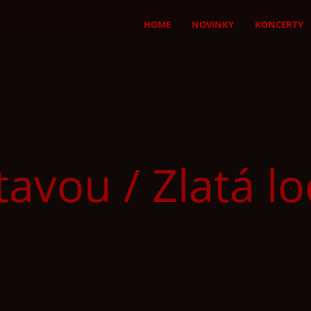
HOME
NOVINKY
KONCERTY
avou / Zlatá l